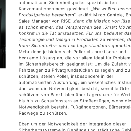
automatische Sicherheitspoller spezialisierten
Konzernunternehmens gewidmet. „
Wir wollten unser
Produktpalette bereichern
“, erklärt Mirco Cantele, B
Sales Manager von RISE „
denn die Mission von Rise
es schon immer, das Versprechen des „Smart Movi
konkret in die Tat umzusetzen. Für uns bedeutet da
Technologie und Design in Produkten zu vereinen, d
hohe Sicherheits- und Leistungsstandards garantie
Mehr denn je bieten sich Poller als praktische und
bequeme Lösung an, die vor allem ideal für Problem
im Sicherheitsbereich geeignet ist: Um die Zufahrt 
Fahrzeugen zu Privatgrundstücken zu regeln und zu
schützen, stellen Poller, insbesondere in der
automatisierten Ausführung, ein wesentliches Instr
dar, wenn die Notwendigkeit besteht, sensible Orte
schützen: von Bankfilialen über Lagerräume für Wert
bis hin zu Schaufenstern an Straßenzügen, wenn di
Notwendigkeit besteht, Fußgängerzonen, Bürgerste
Radwege zu schützen.
Eben um der Notwendigkeit der Integration dieser
Sicherheitssysteme in Gebäude und städtische Gebi