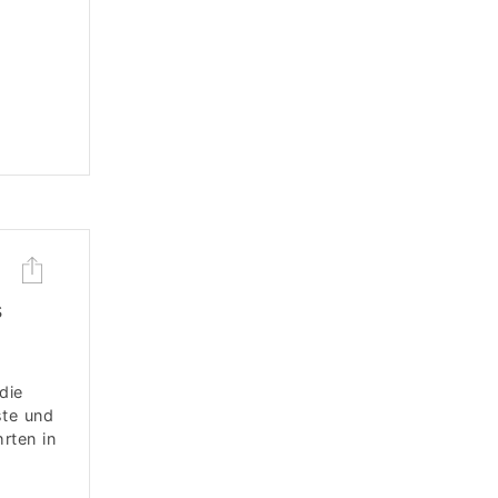
s
die
ste und
rten in