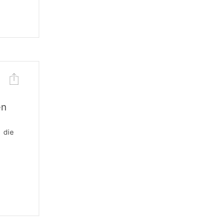
en
 die