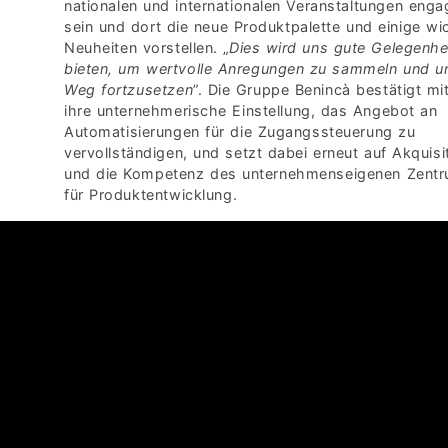
nationalen und internationalen Veranstaltungen engag
sein und dort die neue Produktpalette und einige wi
Neuheiten vorstellen. „
Dies wird uns gute Gelegenhe
bieten, um wertvolle Anregungen zu sammeln und u
Weg fortzusetzen
”. Die Gruppe Benincà bestätigt mi
ihre unternehmerische Einstellung, das Angebot an
Automatisierungen für die Zugangssteuerung zu
vervollständigen, und setzt dabei erneut auf Akquisi
und die Kompetenz des unternehmenseigenen Zent
für Produktentwicklung.