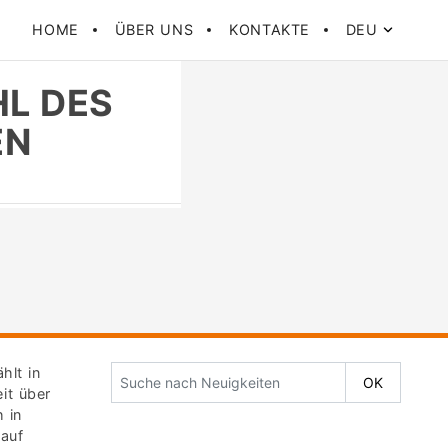
HOME
ÜBER UNS
KONTAKTE
DEU
HL DES
EN
ählt in
it über
 in
 auf