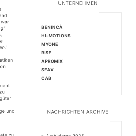
UNTERNEHMEN
e
rand
 war
BENINCÀ
ng“
s,
HI-MOTIONS
ie
MYONE
ren
.”
RISE
atiken
APROMIX
von
SEAV
CAB
ument
 zu
güter
e
ige und
NACHRICHTEN ARCHIVE
ete zu
Archivieren 2025