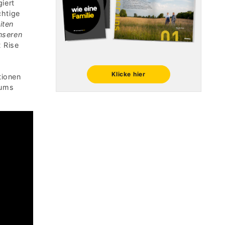
iert
chtige
iten
nseren
t Rise
Klicke hier
tionen
rums