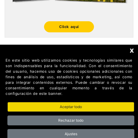
Click aqui
x
En este sitio web utilizamos cookies y tecnologías similares que
FOLLOW US
son indispensables para la funcionalidad. Con el consentimiento
del usuario, hacemos uso de cookies opcionales adicionales con
fines de análisis de uso, estadísticos y de marketing, así como
para integrar contenidos externos. Puede cambiar o revocar su
consentimiento en cualquier momento a través de la
configuración de este banner.
Aceptar todo
AUTOMATISMI BENINCÀ SpA Via del Capitello 45 36066
Sandrigo (Vicenza) Italy
Rechazar todo
Partita I.V.A 02054090242 Capitale Sociale € 1.000.000
interamente versato Registro Imprese Tribunale di Vicenza CF
e P.IVA (IT) 02054090242
Ajustes