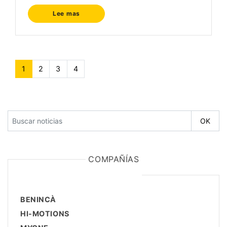
Lee mas
1
(current)
2
3
4
COMPAÑÍAS
BENINCÀ
HI-MOTIONS