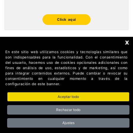
Click aqui
x
En este sitio web utilizamos cookies y tecnologías similares que
FOLLOW US
son indispensables para la funcionalidad. Con el consentimiento
del usuario, hacemos uso de cookies opcionales adicionales con
fines de análisis de uso, estadísticos y de marketing, así como
para integrar contenidos externos. Puede cambiar o revocar su
consentimiento en cualquier momento a través de la
configuración de este banner.
Aceptar todo
AUTOMATISMI BENINCÀ SpA Via del Capitello 45 36066
Sandrigo (Vicenza) Italy
Rechazar todo
Partita I.V.A 02054090242 Capitale Sociale € 1.000.000
interamente versato Registro Imprese Tribunale di Vicenza CF
e P.IVA (IT) 02054090242
Ajustes
Privacy Policy