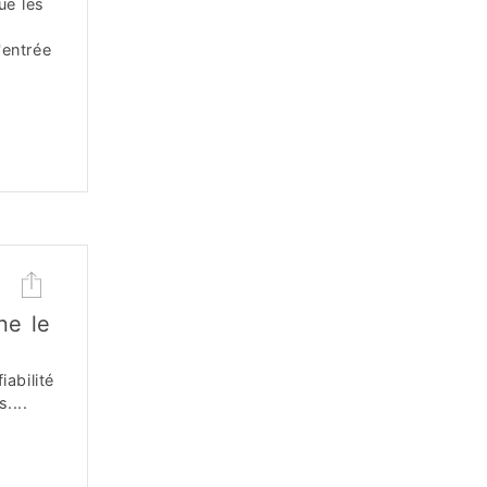
ue les
'entrée
ne le
iabilité
....