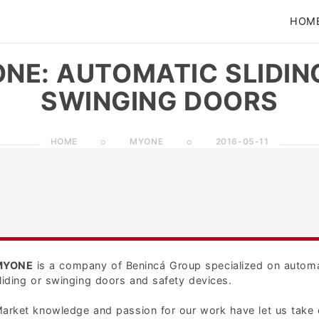
HOM
NE: AUTOMATIC SLIDIN
SWINGING DOORS
HOME
MYONE
2016-05-11
MYONE
is a company of Benincá Group specialized on automa
liding or swinging doors and safety devices.
arket knowledge and passion for our work have let us take 