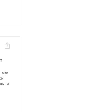
n
 alto
te
rsi a