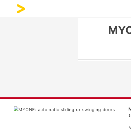
MYO
s
M