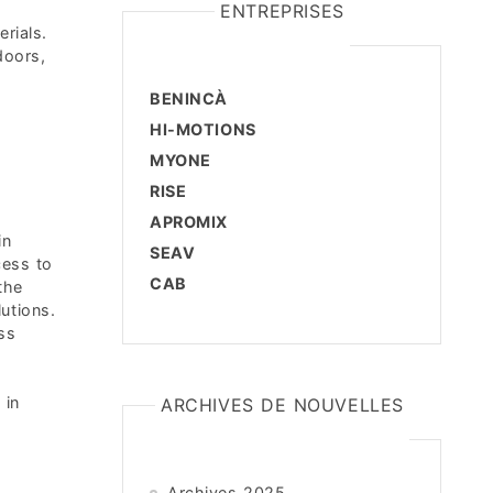
ENTREPRISES
rials.
doors,
BENINCÀ
HI-MOTIONS
MYONE
RISE
APROMIX
in
SEAV
cess to
CAB
the
utions.
ss
 in
ARCHIVES DE NOUVELLES
Archives 2025