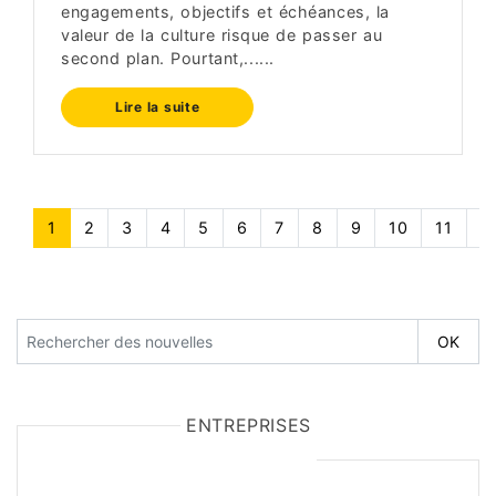
engagements, objectifs et échéances, la
valeur de la culture risque de passer au
second plan. Pourtant,......
Lire la suite
1
(current)
2
3
4
5
6
7
8
9
10
11
1
ENTREPRISES