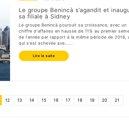
Le groupe Benincà s'agandit et inaug
sa filiale à Sidney
Le groupe Benincà poursuit sa croissance, avec un
chiffre d'affaires en hausse de 11% au premier sem
de l'année par rapport à la même période de 2018,
qui s'est achevée ave......
Lire la suite
current)
12
13
14
15
16
17
18
19
20
21