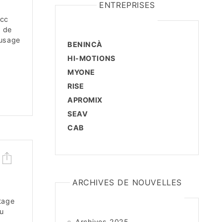
ENTREPRISES
Vcc
e de
 usage
BENINCÀ
HI-MOTIONS
MYONE
RISE
APROMIX
SEAV
CAB
ARCHIVES DE NOUVELLES
tage
du
Archives 2025