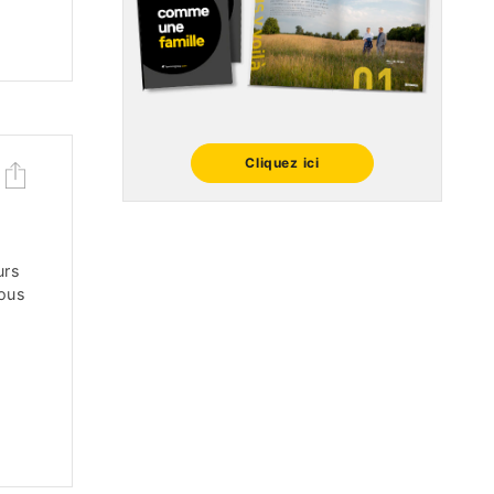
Cliquez ici
urs
ous