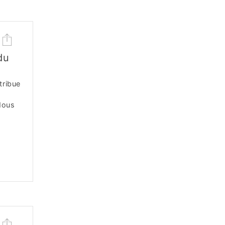
du
tribue
Nous