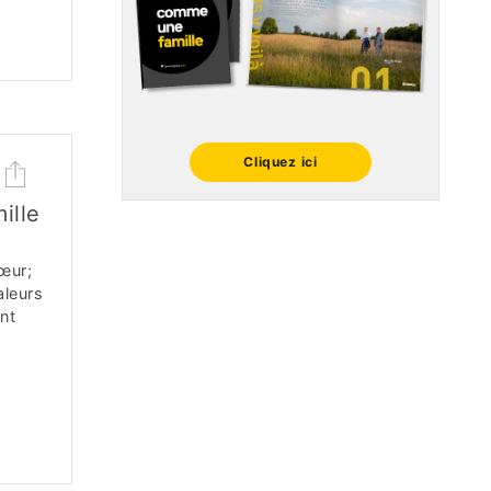
Cliquez ici
ille
œur;
aleurs
ant