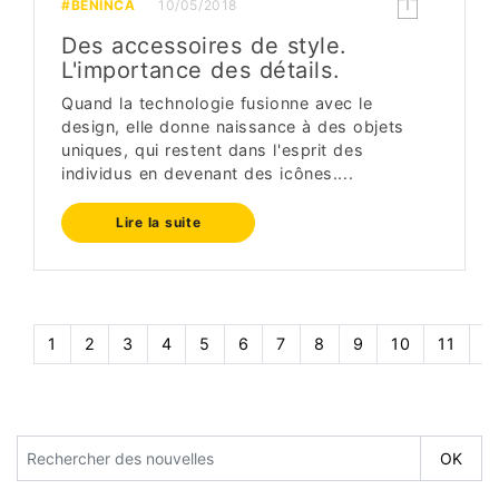
#BENINCÀ
10/05/2018
Des accessoires de style.
L'importance des détails.
Quand la technologie fusionne avec le
design, elle donne naissance à des objets
uniques, qui restent dans l'esprit des
individus en devenant des icônes....
Lire la suite
1
2
3
4
5
6
7
8
9
10
11
1