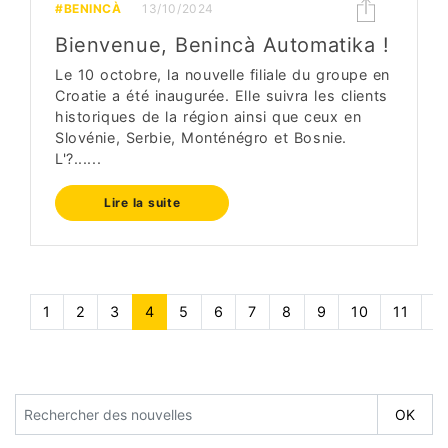
#BENINCÀ
13/10/2024
Bienvenue, Benincà Automatika !
Le 10 octobre, la nouvelle filiale du groupe en
Croatie a été inaugurée. Elle suivra les clients
historiques de la région ainsi que ceux en
Slovénie, Serbie, Monténégro et Bosnie.
L'?......
Lire la suite
1
2
3
4
(current)
5
6
7
8
9
10
11
1