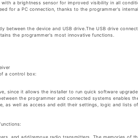
with a brightness sensor for improved visibility in all conditi
eed for a PC connection, thanks to the programmer's interna
tly between the device and USB drive.The USB drive connect
tains the programmer's most innovative functions.
eiver
of a control box:
ve, since it allows the installer to run quick software upgrad
ue between the programmer and connected systems enables th
e, as well as access and edit their settings, logic and lists o
functions:
ers, and add/remove radio transmitters. The memories of th