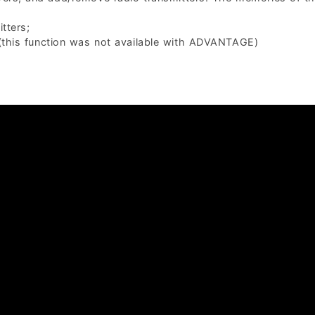
tters;
(this function was not available with ADVANTAGE)