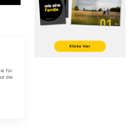
Klicke hier
ie für
nd die