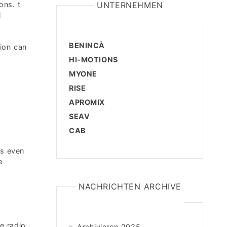
ons. t
UNTERNEHMEN
l
BENINCÀ
ion can
HI-MOTIONS
MYONE
RISE
APROMIX
SEAV
CAB
es even
e
f
NACHRICHTEN ARCHIVE
e radio
Archivieren 2025