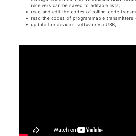
receivers can be saved to editable lists;
read and edit the codes of rolling-code transmi
read the codes of programmable transmitters 
update the device's software via USB;