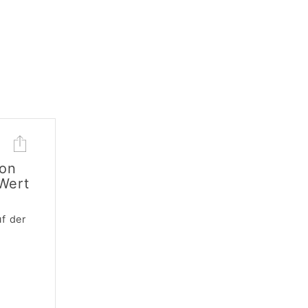
von
Wert
uf der