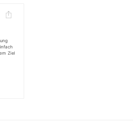
nung
einfach
em Ziel