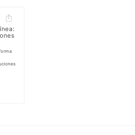
ínea:
iones
aforma
uciones