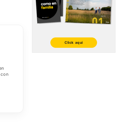
Click aqui
en
 con