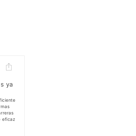
es ya
iciente
armas
arreras
 eficaz