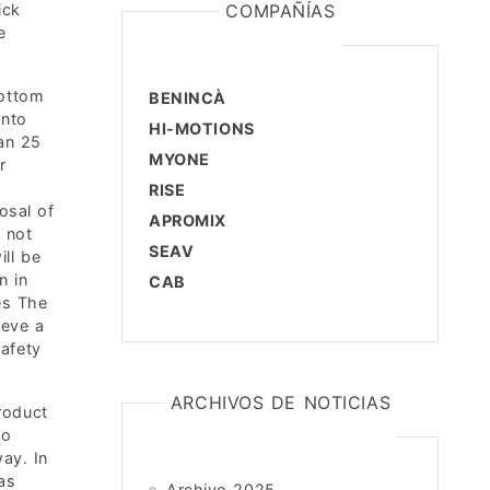
ick
COMPAÑÍAS
e
bottom
BENINCÀ
into
HI-MOTIONS
han 25
MYONE
r
RISE
posal of
APROMIX
s not
SEAV
ill be
n in
CAB
es The
ieve a
afety
ARCHIVOS DE NOTICIAS
roduct
so
way. In
as
Archivo 2025