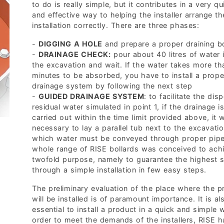
to do is really simple, but it contributes in a very qu
and effective way to helping the installer arrange th
installation correctly. There are three phases:
-
DIGGING A HOLE
and prepare a proper draining 
-
DRAINAGE CHECK:
pour about 40 litres of water 
the excavation and wait. If the water takes more t
minutes to be absorbed, you have to install a prope
drainage system by following the next step
-
GUIDED DRAINAGE SYSTEM
: to facilitate the dis
residual water simulated in point 1, if the drainage i
carried out within the time limit provided above, it w
necessary to lay a parallel tub next to the excavatio
which water must be conveyed through proper pip
whole range of RISE bollards was conceived to ach
twofold purpose, namely to guarantee the highest s
through a simple installation in few easy steps.
The preliminary evaluation of the place where the p
will be installed is of paramount importance. It is al
essential to install a product in a quick and simple 
order to meet the demands of the installers, RISE h