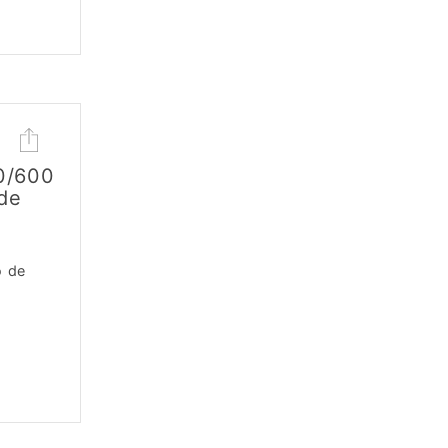
0/600
 de
o de
a