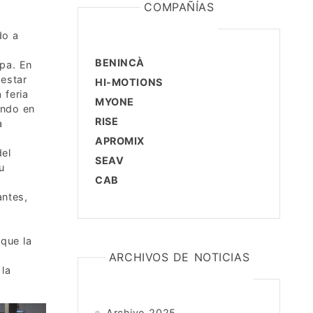
COMPAÑÍAS
do a
BENINCÀ
opa. En
 estar
HI-MOTIONS
 feria
MYONE
ndo en
RISE
a
APROMIX
del
SEAV
u
CAB
antes,
a
 que la
ARCHIVOS DE NOTICIAS
 la
Archivo 2025