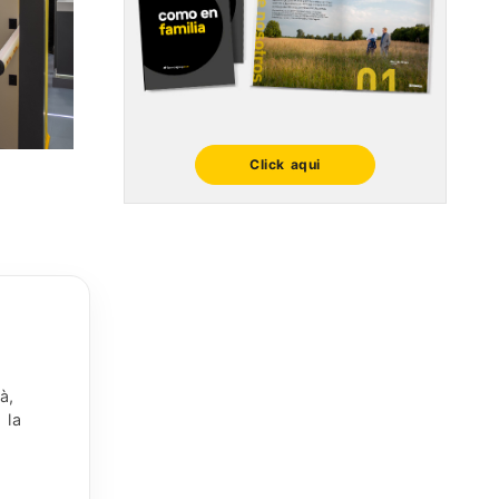
Click aqui
à,
 la