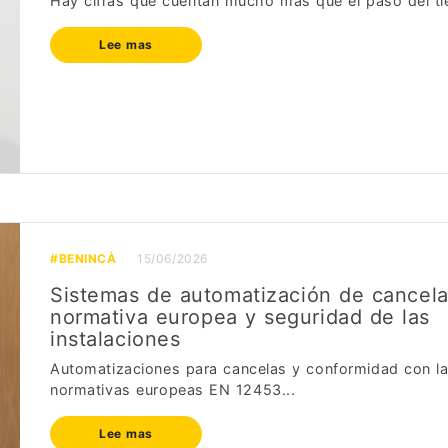
Hay cifras que cuentan mucho más que el paso del ti
Lee mas
#BENINCÀ
15/06/2026
Sistemas de automatización de cancela
normativa europea y seguridad de las
instalaciones
Automatizaciones para cancelas y conformidad con l
normativas europeas EN 12453...
Lee mas