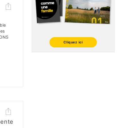
ble
mes
IONS
Cliquez ici
pente