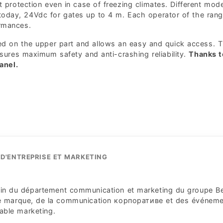
 protection even in case of freezing climates. Different mode
 today, 24Vdc for gates up to 4 m. Each operator of the ran
ormances.
ed on the upper part and allows an easy and quick access. 
sures maximum safety and anti-crashing reliability.
Thanks t
anel.
D'ENTREPRISE ET MARKETING
 sein du département communication et marketing du groupe B
 de marque, de la communication корпоративe et des événem
sable marketing.