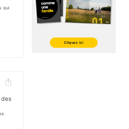
s qui
Cliquez ici
 des
es