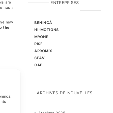
ls are
ENTREPRISES
ge has a
The new
BENINCÀ
o the
HI-MOTIONS
MYONE
RISE
APROMIX
SEAV
CAB
ARCHIVES DE NOUVELLES
enincà,
ents
Archives 2025