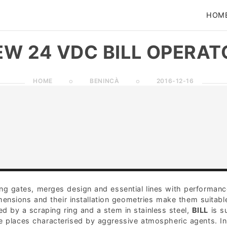
HOM
EW 24 VDC BILL OPERAT
HOME
BENINCÀ
2016-12-16
ing gates, merges design and essential lines with performan
mensions and their installation geometries make them suitabl
d by a scraping ring and a stem in stainless steel,
BILL
is su
ose places characterised by aggressive atmospheric agents. In