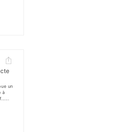
cte
oue un
e à
.....