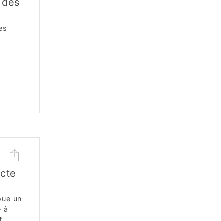
 des
es
cte
oue un
e à
.....