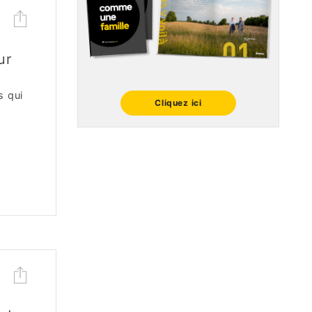
ur
s qui
Cliquez ici