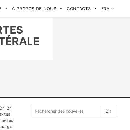
E
À PROPOS DE NOUS
CONTACTS
FRA
RTES
ATÉRALE
K24 24
extes
nnelles
’usage