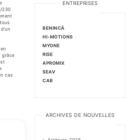
e
ENTREPRISES
5/230
rement
 tous
BENINCÀ
 d’un
HI-MOTIONS
n
MYONE
 en
RISE
r grâce
est
APROMIX
e
SEAV
en cas
CAB
ARCHIVES DE NOUVELLES
Archives 2025