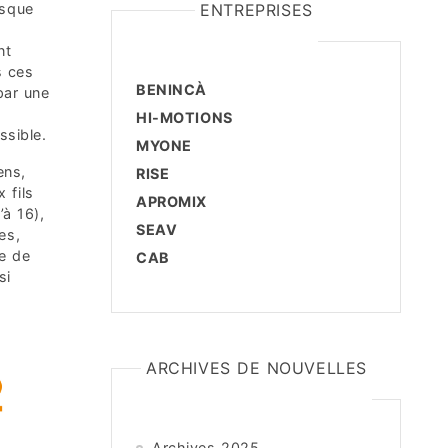
rsque
ENTREPRISES
nt
s ces
BENINCÀ
 par une
HI-MOTIONS
ssible.
MYONE
ens,
RISE
 fils
APROMIX
à 16),
SEAV
es,
re de
CAB
si
ARCHIVES DE NOUVELLES
Archives 2025