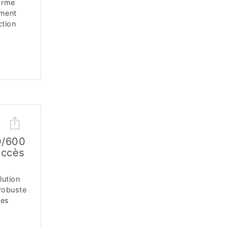
larme
mment
ction
0/600
accès
lution
 robuste
les