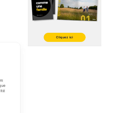
Cliquez ici
es
que
ité