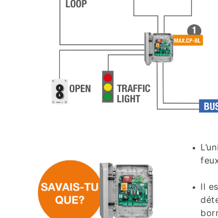
L’u
feu
Il e
dét
bor