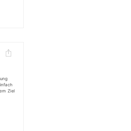
nung
einfach
em Ziel