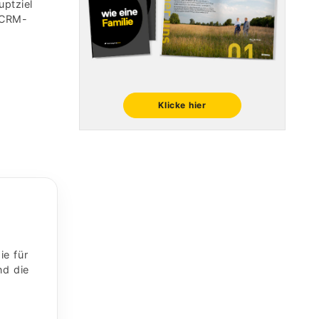
uptziel
(CRM-
Klicke hier
ie für
nd die