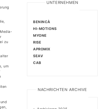
m
UNTERNEHMEN
ierung
ie,
BENINCÀ
HI-MOTIONS
-Media-
MYONE
r
ei zu
RISE
APROMIX
alter
SEAV
CAB
e, um
r
n
iten
NACHRICHTEN ARCHIVE
 und
gen,
Archivieren 2025