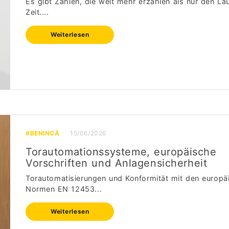
Es gibt Zahlen, die weit mehr erzählen als nur den La
Zeit....
Weiterlesen
#BENINCÀ
15/06/2026
Torautomationssysteme, europäische
Vorschriften und Anlagensicherheit
Torautomatisierungen und Konformität mit den europä
Normen EN 12453...
Weiterlesen