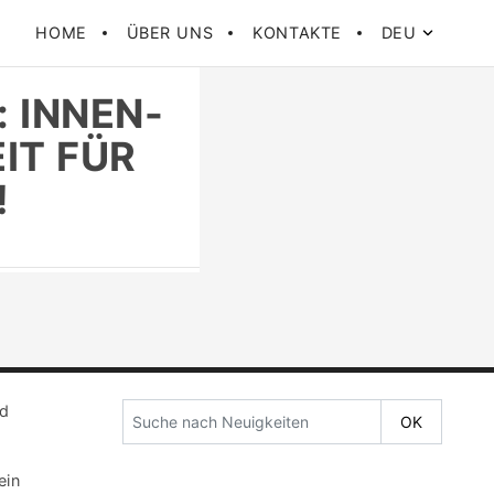
HOME
ÜBER UNS
KONTAKTE
DEU
 INNEN-
T FÜR D
nd
ein