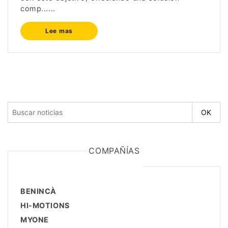
comp......
Lee mas
COMPAÑÍAS
BENINCÀ
HI-MOTIONS
MYONE