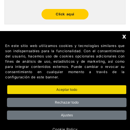
Click aqui
x
En este sitio web utilizamos cookies y tecnologías similares que
FOLLOW US
son indispensables para la funcionalidad. Con el consentimiento
del usuario, hacemos uso de cookies opcionales adicionales con
fines de análisis de uso, estadísticos y de marketing, así como
para integrar contenidos externos. Puede cambiar o revocar su
consentimiento en cualquier momento a través de la
configuración de este banner.
Aceptar todo
AUTOMATISMI BENINCÀ SpA Via del Capitello 45 36066
Sandrigo (Vicenza) Italy
Rechazar todo
Partita I.V.A 02054090242 Capitale Sociale € 1.000.000
interamente versato Registro Imprese Tribunale di Vicenza CF
e P.IVA (IT) 02054090242
Ajustes
Privacy Policy
Cookie Policy