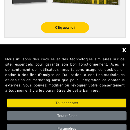
Cliquez ici
x
Nous utilisons des cookies et des technologies similaires sur ce
FOLLOW US
site, essentiels pour garantir son bon fonctionnement. Avec le
consentement de l’utilisateur, nous faisons usage de cookies en
option à des fins d’analyse de l’utilisation, à des fins statistiques
et des fins de marketing ainsi que pour l’intégration de contenus
externes. Vous pouvez modifier ou révoquer votre consentement
à tout moment via les paramètres de cette bannière.
Tout accepter
AUTOMATISMI BENINCÀ SpA Via del Capitello 45 36066
Sandrigo (Vicenza) Italy
Tout refuser
Partita I.V.A 02054090242 Capitale Sociale € 1.000.000
interamente versato Registro Imprese Tribunale di Vicenza CF
e P.IVA (IT) 02054090242
Paramètres